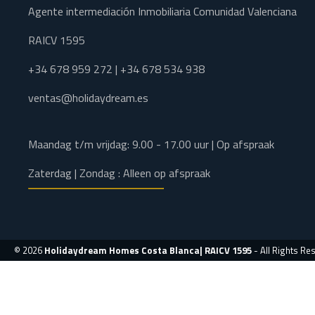
Agente intermediación Inmobiliaria Comunidad Valenciana
RAICV 1595
+34 678 959 272 | +34 678 534 938
ventas@holidaydream.es
Maandag t/m vrijdag: 9.00 - 17.00 uur | Op afspraak
Zaterdag | Zondag : Alleen op afspraak
© 2026
Holidaydream Homes Costa Blanca| RAICV 1595
- All Rights Re