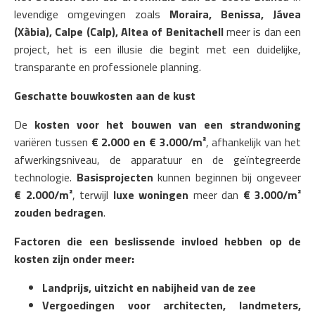
levendige omgevingen zoals
Moraira, Benissa, Jávea
(Xàbia), Calpe (Calp), Altea of Benitachell
meer is dan een
project, het is een illusie die begint met een duidelijke,
transparante en professionele planning.
Geschatte bouwkosten aan de kust
De
kosten voor het bouwen van een strandwoning
variëren tussen
€ 2.000 en € 3.000/m²
, afhankelijk van het
afwerkingsniveau, de apparatuur en de geïntegreerde
technologie.
Basisprojecten
kunnen beginnen bij ongeveer
€ 2.000/m²
, terwijl
luxe woningen
meer dan
€ 3.000/m²
zouden bedragen
.
Factoren die een beslissende invloed hebben op de
kosten zijn onder meer:
Landprijs, uitzicht en nabijheid van de zee
Vergoedingen voor architecten, landmeters,