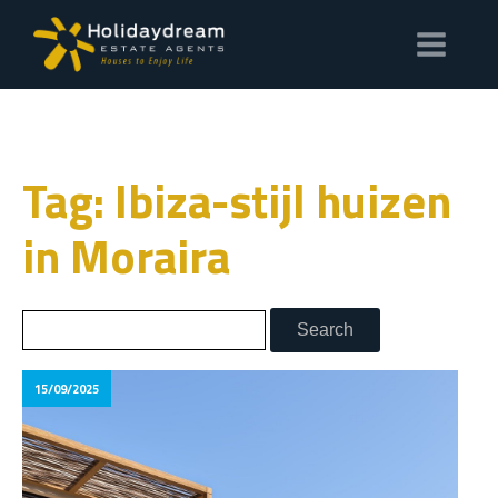
Tag: Ibiza-stijl huizen
in Moraira
15/09/2025