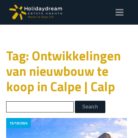
Tag: Ontwikkelingen
van nieuwbouw te
koop in Calpe | Calp
15/10/2024