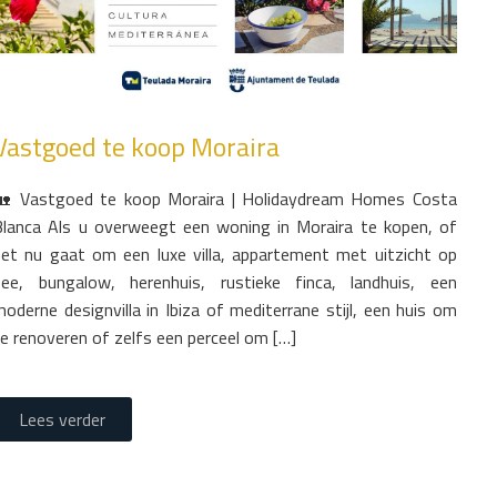
Vastgoed te koop Moraira
🏡 Vastgoed te koop Moraira | Holidaydream Homes Costa
Blanca Als u overweegt een woning in Moraira te kopen, of
het nu gaat om een luxe villa, appartement met uitzicht op
zee, bungalow, herenhuis, rustieke finca, landhuis, een
oderne designvilla in Ibiza of mediterrane stijl, een huis om
te renoveren of zelfs een perceel om […]
Lees verder