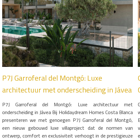
P7J Garroferal del Montgó: Luxe
architectuur met onderscheiding in Jávea
P7J Garroferal del Montgó: Luxe architectuur met
onderscheiding in Jávea Bij Holidaydream Homes Costa Blanca
presenteren we met genoegen P7J Garroferal del Montgó,
een nieuw gebouwd luxe villaproject dat de normen van
ontwerp, comfort en exclusiviteit verhoogt in de prestigieuze