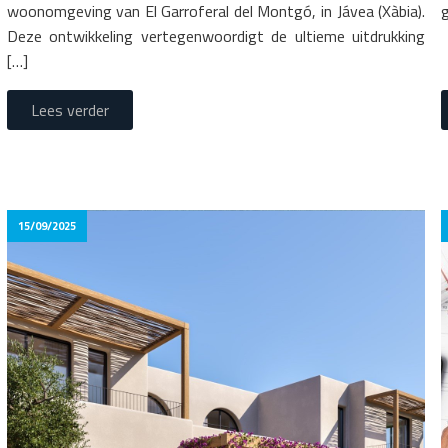
woonomgeving van El Garroferal del Montgó, in Jávea (Xàbia).
Deze ontwikkeling vertegenwoordigt de ultieme uitdrukking
[…]
Lees verder
15/09/2025