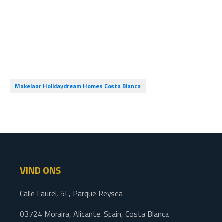
Makelaar Holidaydream Homes Costa Blanca
VIND ONS
Calle Laurel, 5L, Parque Reysea
03724 Moraira, Alicante. Spain, Costa Blanca