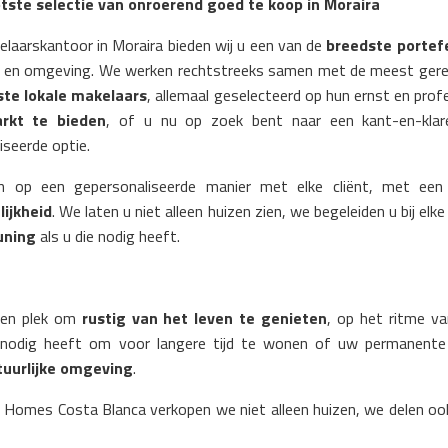
tste selectie van onroerend goed te koop in Moraira
elaarskantoor in Moraira bieden wij u een van de
breedste portef
en omgeving. We werken rechtstreeks samen met de meest gere
ste lokale makelaars
, allemaal geselecteerd op hun ernst en profe
rkt te bieden
, of u nu op zoek bent naar een kant-en-kla
iseerde optie.
 op een gepersonaliseerde manier met elke cliënt, met een
lijkheid
. We laten u niet alleen huizen zien, we begeleiden u bij el
uning
als u die nodig heeft.
 een plek om
rustig van het leven te genieten
, op het ritme va
nodig heeft om voor langere tijd te wonen of uw permanente v
tuurlijke omgeving
.
m Homes Costa Blanca verkopen we niet alleen huizen, we delen oo