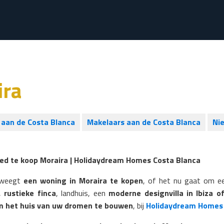
ira
aan de Costa Blanca
Makelaars aan de Costa Blanca
Ni
oed
te koop Moraira | Holidaydream Homes Costa Blanca
rweegt
een woning in Moraira te kopen
, of het nu gaat om 
,
rustieke finca
, landhuis, een
moderne designvilla in Ibiza of
m het huis van uw dromen te bouwen
, bij
Holidaydream Homes 