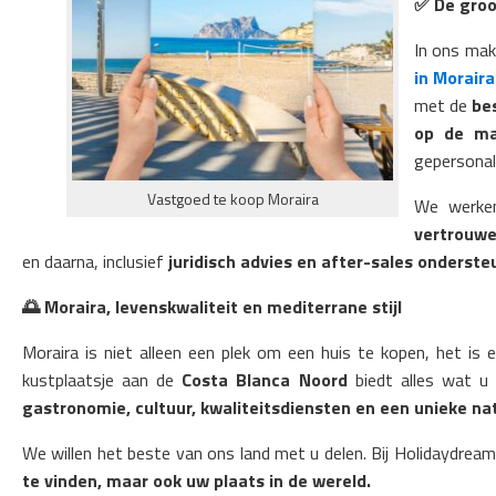
✅
De groo
In ons mak
in Moraira
met de
be
op de ma
gepersonal
Vastgoed te koop Moraira
We werken
vertrouwe
en daarna, inclusief
juridisch advies en after-sales onderste
🌅
Moraira, levenskwaliteit en mediterrane stijl
Moraira is niet alleen een plek om een huis te kopen, het is
kustplaatsje aan de
Costa Blanca Noord
biedt alles wat u 
gastronomie, cultuur, kwaliteitsdiensten en een unieke na
We willen het beste van ons land met u delen. Bij Holidaydrea
te vinden, maar ook uw plaats in de wereld.